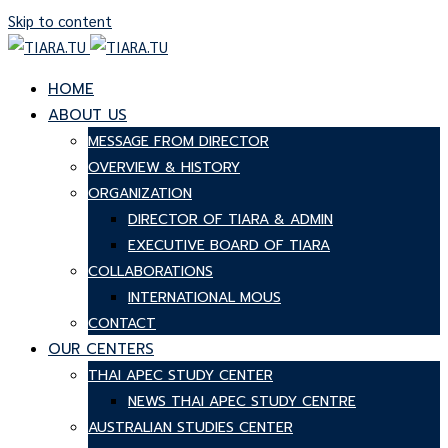
Skip to content
HOME
ABOUT US
MESSAGE FROM DIRECTOR
OVERVIEW & HISTORY
ORGANIZATION
DIRECTOR OF TIARA & ADMIN
EXECUTIVE BOARD OF TIARA
COLLABORATIONS
INTERNATIONAL MOUS
CONTACT
OUR CENTERS
THAI APEC STUDY CENTER
NEWS THAI APEC STUDY CENTRE
AUSTRALIAN STUDIES CENTER