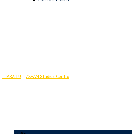
“ฟิลิปปินส์” จากเงื้อมมือ
เผด็จการ สู่ชาติ
ประชาธิปไตยสูงสุดใน
อาเซียน
TIARA.TU
>
ASEAN Studies Centre
>
“ฟิลิปปินส์” จากเงื้อมมือ
เผด็จการ สู่ชาติประชาธิปไตยสูงสุดในอาเซียน
15 มิ.ย.